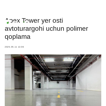
Apex Tower yer osti
avtoturargohi uchun polimer
qoplama
2025-05-11 13:06