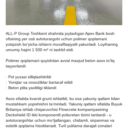
ALL-P Group Toshkent shahrida joylashgan Apex Bank bosh
ofisining yer osti avtoturargohi uchun polimer qoplamani
yotqizish bo’yicha ishlarni muvaffaqiyatli yakunladi. Loyihaning
umumiy hajmi 1 500 m² ni tashkil etdi.
Polimer qoplamani quyishdan avval mavjud beton asos to‘liq
tayyorlandi:
· Pol yuzasi silliqlashtirildi
· Yoriqlar va nosozliklar bartaraf etildi
· Beton plita yaxlitligi tiklandi
Asos sifatida kvarsli grunt ishlatildi, bu esa yakuniy qatlam bilan
mustahkam yopishishni ta’minladi. Yakuniy qatlam sifatida Buyuk
Britaniya ishlab chiqaruvchisi Flowcrete kompaniyasining
Deckshield ID ikki komponentli poliuretan tizimi tanlandi - u
avtoturargohlar uchun mo‘ljallangan, chidamli, sirpanmas va
estetik qoplama hisoblanadi. Turli yuklama darajali zonalari