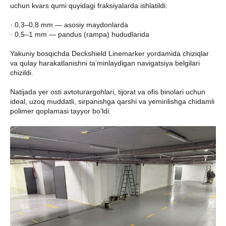
uchun kvars qumi quyidagi fraksiyalarda ishlatildi:
· 0,3–0,8 mm — asosiy maydonlarda
· 0,5–1 mm — pandus (rampa) hududlarida
Yakuniy bosqichda Deckshield Linemarker yordamida chiziqlar
va qulay harakatlanishni ta’minlaydigan navigatsiya belgilari
chizildi.
Natijada yer osti avtoturargohlari, tijorat va ofis binolari uchun
ideal, uzoq muddatli, sirpanishga qarshi va yemirilishga chidamli
polimer qoplamasi tayyor bo’ldi.