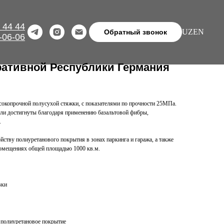
 44 44
UZ
EN
Обратный звонок
-06-06
ативной Республики Германия
окопрочной полусухой стяжки, с показателями по прочности 25МПа.
ли достигнуты благодаря применению базальтовой фибры,
.
ству полиуретанового покрытия в зонах паркинга и гаража, а также
помещениях общей площадью 1000 кв.м.
вки
 полиуретановое покрытие