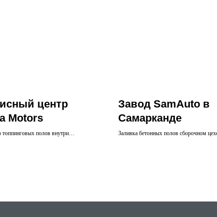
исный центр
Завод SamAuto в
a Motors
Самарканде
о топпинговых полов внутри
Заливка бетонных полов сборочном цех
а и бетонного основания на открытых
вах