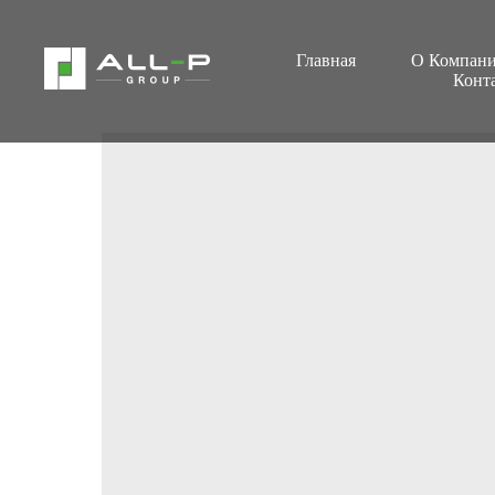
Главная
О Компан
Конт