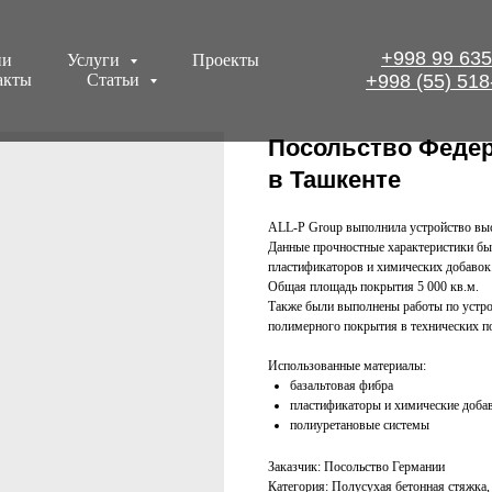
+998 99 635
ии
Услуги
Проекты
акты
Статьи
+998 (55) 518
Посольство Федер
в Ташкенте
ALL-P Group выполнила устройство выс
Данные прочностные характеристики бы
пластификаторов и химических добавок
Общая площадь покрытия 5 000 кв.м.
Также были выполнены работы по устрой
полимерного покрытия в технических 
Использованные материалы:
базальтовая фибра
пластификаторы и химические доба
полиуретановые системы
Заказчик: Посольство Германии
Категория: Полусухая бетонная стяжка,