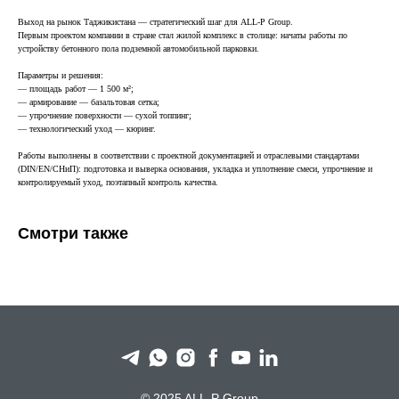
Выход на рынок Таджикистана — стратегический шаг для ALL-P Group.
Первым проектом компании в стране стал жилой комплекс в столице: начаты работы по
устройству бетонного пола подземной автомобильной парковки.
Параметры и решения:
— площадь работ — 1 500 м²;
— армирование — базальтовая сетка;
— упрочнение поверхности — сухой топпинг;
— технологический уход — кюринг.
Работы выполнены в соответствии с проектной документацией и отраслевыми стандартами
(DIN/EN/СНиП): подготовка и выверка основания, укладка и уплотнение смеси, упрочнение и
контролируемый уход, поэтапный контроль качества.
Смотри также
© 2025 ALL-P Group