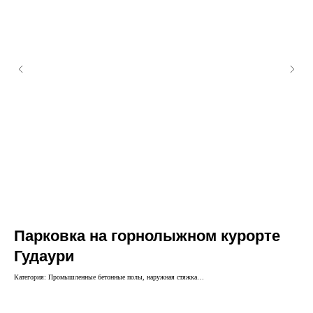
Парковка на горнолыжном курорте
З
Гудаури
Зали
Категория: Промышленные бетонные полы, наружная стяжка
Расположение: Коби, Казбеги