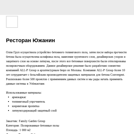
Ресторан Южанин
Олпи Груп осуществила устройство бетонного топингового пола, затем после набора прочности
бетона была осуществлена шлифовка пола, нанесение грунтового слоя, дизайнерских узоров и
защитного слоя на основе литиума, после этого все бетонные поверхности были отполированы
полировочным оборудованием. Данное дизайнерское решение было разработано совместно
компанией ALL-P Group и архитектурным бюро из Москвы. Компания ALL-P Group более 10
лет сотрудничает с бельгийским производителем защитных материалов для бетона Convergent.
Реализовано более 500 проектов с применением данных систем и мы рады начать применять
данные системы в Узбекистане.
Использованные материалы:
армокаркас
топпинговый упрочнитель
кюринговая пропитка
литиумсодержащий защитный слой
Заказчик: Family Garden Group
Категория: Полированные бетонные полы
Площадь: 1 000 м2