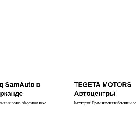
д SamAuto в
TEGETA MOTORS
рканде
Автоцентры
тонных полов сборочном цехе
Категория: Промышленные бетонные по