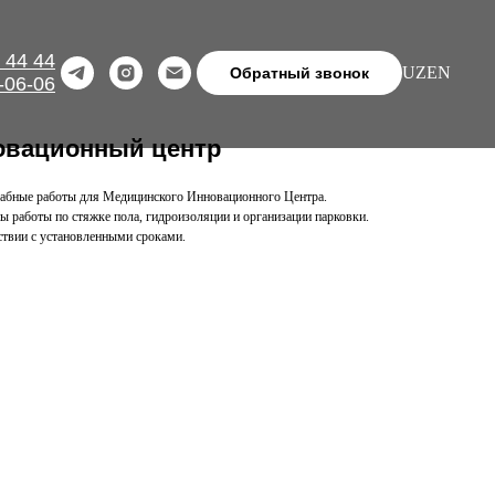
 44 44
UZ
EN
Обратный звонок
-06-06
овационный центр
ные работы для Медицинского Инновационного Центра.
ы работы по стяжке пола, гидроизоляции и организации парковки.
ствии с установленными сроками.