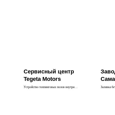
Сервисный центр
Заво
Tegeta Motors
Сама
Устройство топпинговых полов внутри
Заливка бе
автосервиса и бетонного основания на открытых
пространствах