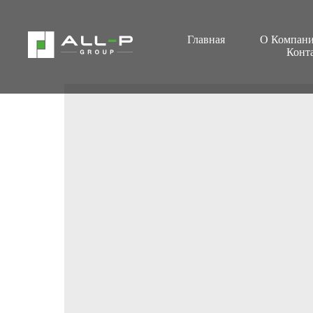
Главная
О Компан
Конт