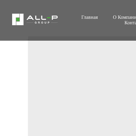
Главная
О Компан
Конт