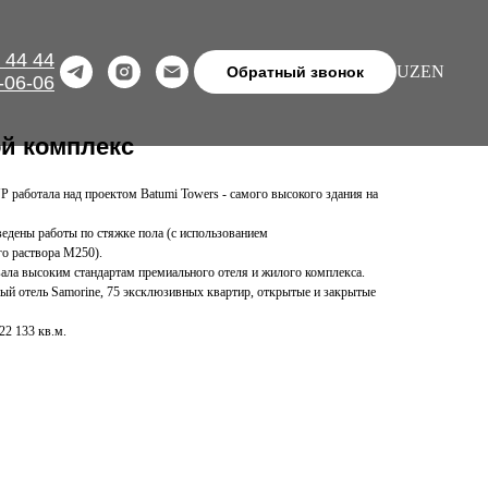
 44 44
UZ
EN
Обратный звонок
-06-06
ой комплекс
работала над проектом Batumi Towers - самого высокого здания на
едены работы по стяжке пола (с использованием
го раствора M250).
ла высоким стандартам премиального отеля и жилого комплекса.
ый отель Samorine, 75 эксклюзивных квартир, открытые и закрытые
22 133 кв.м.