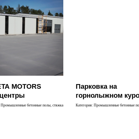
ETA MOTORS
Парковка на
центры
горнолыжном куро
Гудаури
: Промышленные бетонные полы, стяжка
Категория: Промышленные бетонные п
наружная стяжка
Расположение: Коби, Казбеги