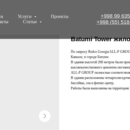
+998 99 635
ии
Услуги
Проекты
акты
Статьи
+998 (55) 518
Batumi Tower жил
По запросу Redco Georgia ALL-P GROUP 
Кавказе, в городе Батуми.
В здании высотой 200 метров были пров
высококачественного цементно-песчано
ALL-P GROUP полностью соответствова
В здании расположены четырехзвездочн
бассейны, спа и фитнес-центр.
Работы были выполнены на территории 